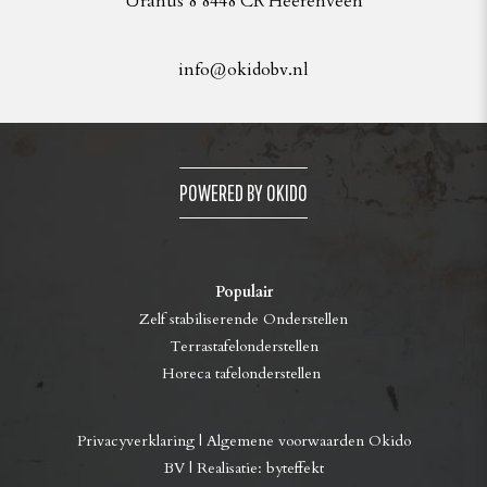
Uranus 8 8448 CR Heerenveen
info@okidobv.nl
POWERED BY OKIDO
Populair
Zelf stabiliserende Onderstellen
Terrastafelonderstellen
Horeca tafelonderstellen
Privacyverklaring
|
Algemene voorwaarden Okido
BV
| Realisatie:
byteffekt