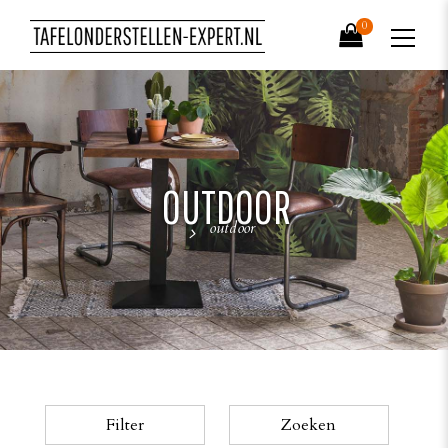
0
OUTDOOR
outdoor
Filter
Zoeken