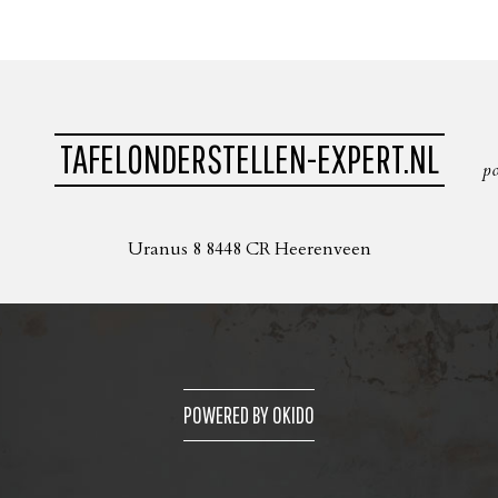
TAFELONDERSTELLEN-EXPERT.NL
p
Uranus 8 8448 CR Heerenveen
POWERED BY OKIDO