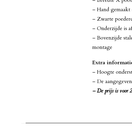
– Breedte X poot
– Hand gemaakt s
– Zwarte poeder
– Onderzijde is a
– Bovenzijde sta
montage
Extra informati
– Hoogte onders
– De aangegeven
– De prijs is voor 2