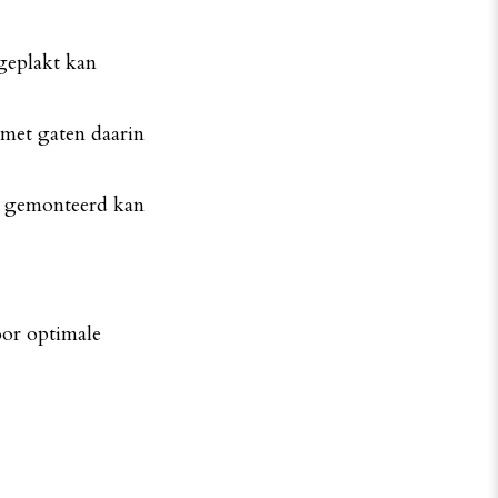
 geplakt kan
 met gaten daarin
ad gemonteerd kan
oor optimale