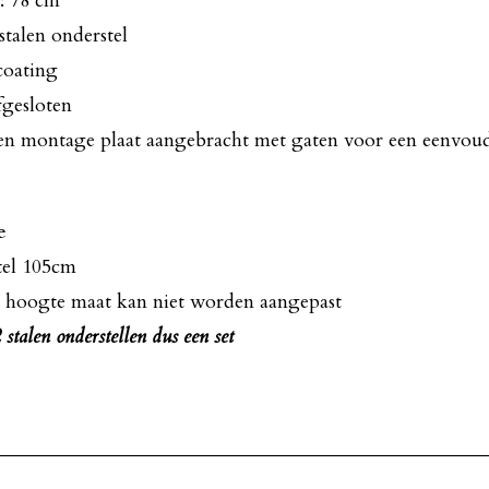
: 78 cm
talen onderstel
coating
fgesloten
len montage plaat aangebracht met gaten voor een eenvoud
e
tel 105cm
 hoogte maat kan niet worden aangepast
 stalen onderstellen dus een set