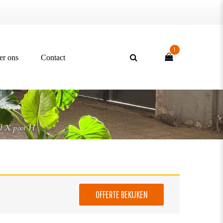
1
er ons
Contact
el X poot H
OFFERTE BEKIJKEN