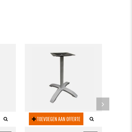
TOEV
TAFELOND
341XF
TOEVOEGEN AAN OFFERTE