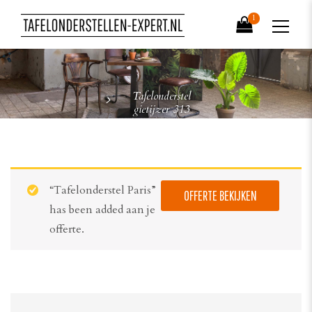
1
Tafelonderstel
gietijzer 313
“Tafelonderstel Paris”
OFFERTE BEKIJKEN
has been added aan je
offerte.