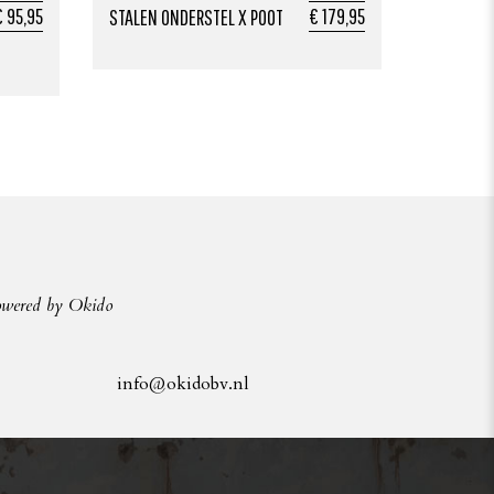
 95,95
€ 179,95
STALEN ONDERSTEL X POOT
owered by Okido
info@okidobv.nl