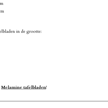
cm
 cm
elbladen in de grootte:
e
Melamine tafelbladen
!