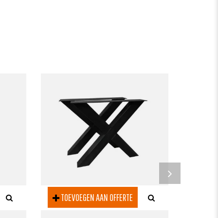
TOEV
TAFELON
DUBBEL 
TOEVOEGEN AAN OFFERTE