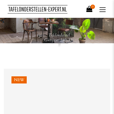
0
Tafelonderstel
Gietijzer 340-43-
7
NEW