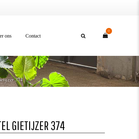
0
er ons
Contact
ietijzer 374
EL GIETIJZER 374