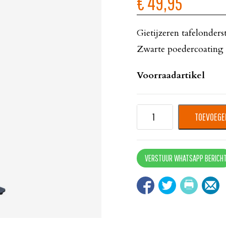
€ 49,95
Gietijzeren tafelonders
Zwarte poedercoating
Voorraadartikel
TOEVOEGE
VERSTUUR WHATSAPP BERICH