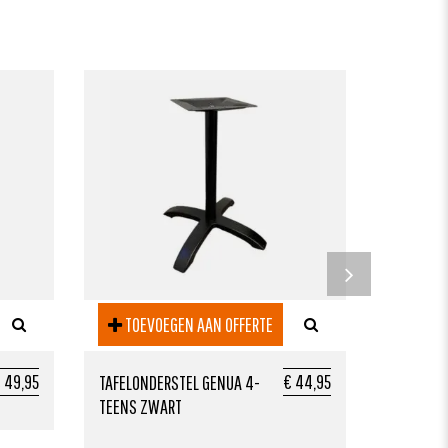
TOEV
STALEN O
TOEVOEGEN AAN OFFERTE
 49,95
€ 44,95
TAFELONDERSTEL GENUA 4-
TEENS ZWART