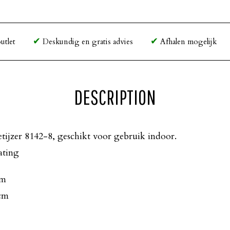
utlet
Deskundig en gratis advies
Afhalen mogelijk
DESCRIPTION
etijzer 8142-8, geschikt voor gebruik indoor.
ating
cm
 cm