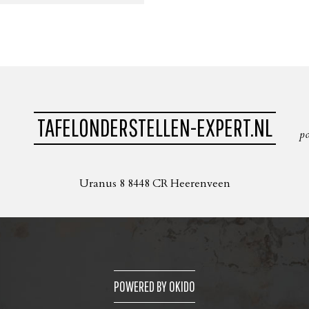
TAFELONDERSTELLEN-EXPERT.NL
p
Uranus 8 8448 CR Heerenveen
POWERED BY OKIDO